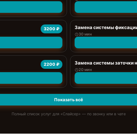
Замена системы фиксаци
3200 ₽
30 мин
Замена системы заточки 
2200 ₽
20 мин
Показать всё
Полный список услуг для «
Слайсер
» — по звонку или в чате