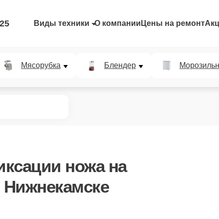
-25
Виды техники
О компании
Цены на ремонт
Ак
Мясорубка
Блендер
Морозильн
иксации ножа
на
в Нижнекамске